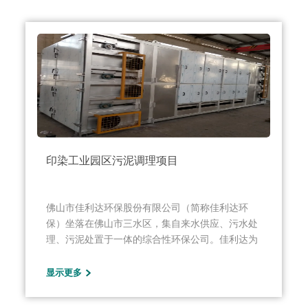
印染工业园区污泥调理项目
佛山市佳利达环保股份有限公司（简称佳利达环
保）坐落在佛山市三水区，集自来水供应、污水处
理、污泥处置于一体的综合性环保公司。佳利达为
客户提供好的产品和技术支持、健全的售后服务，
主要经营梳织布等高档织物面料的织染及后整理加
显示更多
工，蒸汽生产、供应、销售；服装生产、销售；热
电厂发电、电力销售；物业管理；环保技术研发及