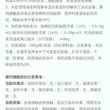
制成0.05%~0.1%的浓度，随配随用，长期放置会降解。
3、水处理现场使用需要有适合絮凝剂溶解的工业化设备。聚
丙烯酰胺溶液浓度很稀时仍很黏稠，搅拌时要避免剧烈剪
切，颗粒在水中要分散均匀。
4、加药参考标准为：较稀的无机物悬浮液（1m3）：0.5~3g/
m3 ;较浓的无机物悬浮液（1m3）：2~20g/ m3 ; 对无机物泥
浆压滤或离心脱水（1t干固体）：4-8kg。
5、包装规格：25Kg/袋 纸袋（内衬塑料袋）注意事项：本品
无毒，在通常使用条件下对皮肤无刺激，贮存于通风、干
燥、防潮湿、防雨淋的库房中，堆码层数不得超过20层。有
效储存期为2年。
聚丙烯酰胺的注意事项：
危险性概述：
危险性类别：无；侵入途径：无；健康危害：
无；急性中毒：无；慢性影响：无；环境危害：无；燃爆危
险：无。
急救措施：
皮肤接触皮肤接触：脱去污染的衣着，用肥皂水
和清水彻底冲洗皮肤。眼睛接触：提起眼睑，用流动清水或