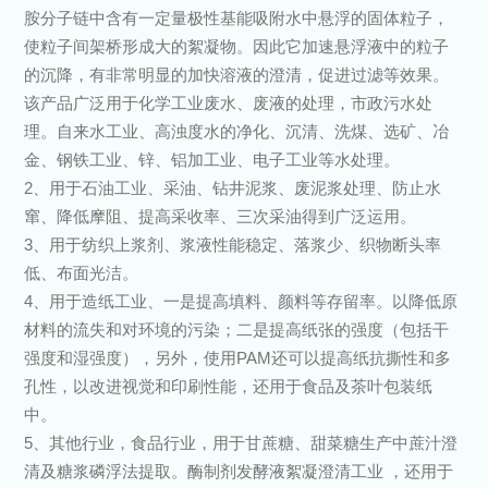
胺分子链中含有一定量极性基能吸附水中悬浮的固体粒子，
使粒子间架桥形成大的絮凝物。因此它加速悬浮液中的粒子
的沉降，有非常明显的加快溶液的澄清，促进过滤等效果。
该产品广泛用于化学工业废水、废液的处理，市政污水处
理。自来水工业、高浊度水的净化、沉清、洗煤、选矿、冶
金、钢铁工业、锌、铝加工业、电子工业等水处理。
2、用于石油工业、采油、钻井泥浆、废泥浆处理、防止水
窜、降低摩阻、提高采收率、三次采油得到广泛运用。
3、用于纺织上浆剂、浆液性能稳定、落浆少、织物断头率
低、布面光洁。
4、用于造纸工业、一是提高填料、颜料等存留率。以降低原
材料的流失和对环境的污染；二是提高纸张的强度（包括干
强度和湿强度），另外，使用PAM还可以提高纸抗撕性和多
孔性，以改进视觉和印刷性能，还用于食品及茶叶包装纸
中。
5、其他行业，食品行业，用于甘蔗糖、甜菜糖生产中蔗汁澄
清及糖浆磷浮法提取。酶制剂发酵液絮凝澄清工业 ，还用于