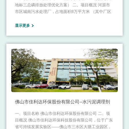
地标三总磷排放处理优化方案） 二、项目概况 河源市
市区城南污水处理厂，占地面积8万平方米 （其中厂区
占地5万平方米，湿地公园占地3万平方米）。工程总规
模为5万吨/日，分两期建设。目前城南污水处理厂日均
显示更多
处理量达3万吨，年总处理污水量为665.74万吨。该项
目采用先进的污水处理设备，厂区主体工艺采用
A2/O+人工湿地处理工艺。污水经处理后出水水质标准
达地表水环境质量标准三类排放，总磷出水指标
≤0.2mg/L。 是目前全国污水处理厂排放最高标准。
佛山市佳利达环保股份有限公司--水污泥调理剂
一、项目名称 佛山市佳利达环保股份有限公司 二、项
目概况 佛山市佳利达环保科技股份有限公司，位于广东
省可持续发展实验区——佛山市三水区大塘工业园区，