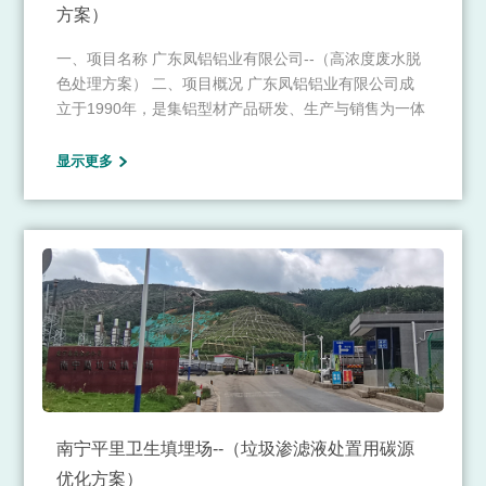
方案）
一、项目名称 广东凤铝铝业有限公司--（高浓度废水脱
色处理方案） 二、项目概况 广东凤铝铝业有限公司成
立于1990年，是集铝型材产品研发、生产与销售为一体
的综合型大型企业，是中国铝型材行业领军企业。公司
主要研发与生产建筑铝型材、工业铝材、高端系统门
显示更多
窗、高端装饰材及航空航天、军工类等特种铝合金产
品，曾荣获“中国航天专用铝材”、国家“制造业单项冠军
示范企业”、“国家级企业技术中心”、“国家认可实验
室”、“国家高新技术企业”、“有色金属产品实物质量金杯
奖”等荣誉。
南宁平里卫生填埋场--（垃圾渗滤液处置用碳源
优化方案）