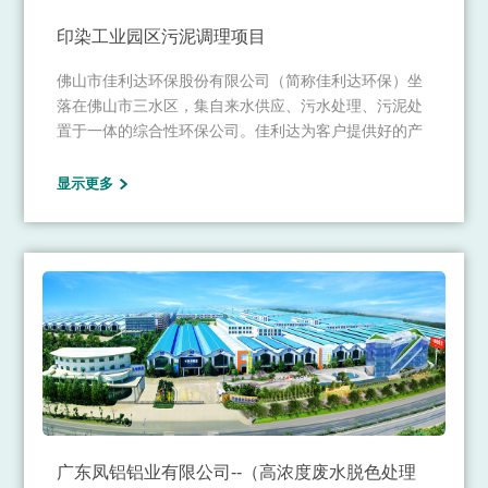
印染工业园区污泥调理项目
佛山市佳利达环保股份有限公司（简称佳利达环保）坐
落在佛山市三水区，集自来水供应、污水处理、污泥处
置于一体的综合性环保公司。佳利达为客户提供好的产
品和技术支持、健全的售后服务，主要经营梳织布等高
档织物面料的织染及后整理加工，蒸汽生产、供应、销
显示更多
售；服装生产、销售；热电厂发电、电力销售；物业管
理；环保技术研发及转让。
广东凤铝铝业有限公司--（高浓度废水脱色处理