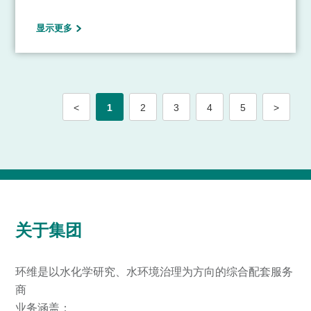
公司注册资本1.6亿元，固定资产投资超10亿元，公司
下设纺织分厂、热电分厂、自来水厂、污水处理厂和天
显示更多
虹检测有限公司，建成厂房总面积达20余万平方米，成
为具有一定规模的集团公司。专业领域覆盖纺织化学与
染整工程、热动工程、仪器仪表工程、自动控制、环境
工程、新能源开发与应用、生物质能、工业节能、化工
热能及太阳能等方面。
<
1
2
3
4
5
>
关于集团
环维是以水化学研究、水环境治理为方向的综合配套服务
商
业务涵盖：