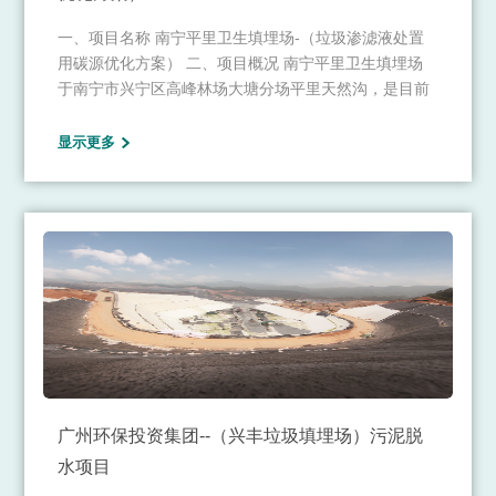
一、项目名称 南宁平里卫生填埋场-（垃圾渗滤液处置
用碳源优化方案） 二、项目概况 南宁平里卫生填埋场
于南宁市兴宁区高峰林场大塘分场平里天然沟，是目前
南宁市唯一一座在运营的生活垃圾卫生填埋场，主要负
责接收南宁市生活垃圾焚烧经固化处理的飞灰和生活垃
显示更多
圾焚烧余量即焚烧发电厂检修应急增量生活垃圾的卫生
填埋。
广州环保投资集团--（兴丰垃圾填埋场）污泥脱
水项目