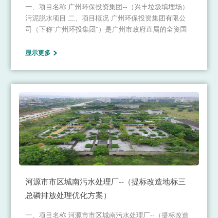
一、项目名称 广州环保投资集团--（兴丰垃圾填埋场）
污泥脱水项目 二、项目概况 广州环保投资集团有限公
司（下称“广州环投集团”）是广州市政府直属的全资国
有企业致力于环保领域的综合性业务，构建了以清洁能
源生产、固废资源再生、智慧环卫服务、环保装备制
显示更多
造、环境治理服务为核心的五大业务板块。
河源市市区城南污水处理厂--（提标改造地标三
总磷排放处理优化方案）
​一、项目名称 河源市市区城南污水处理厂--（提标改造