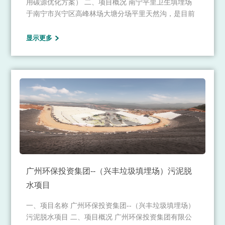
用碳源优化方案） 二、项目概况 南宁平里卫生填埋场
于南宁市兴宁区高峰林场大塘分场平里天然沟，是目前
南宁市唯一一座在运营的生活垃圾卫生填埋场，主要负
责接收南宁市生活垃圾焚烧经固化处理的飞灰和生活垃
显示更多
圾焚烧余量即焚烧发电厂检修应急增量生活垃圾的卫生
填埋。
广州环保投资集团--（兴丰垃圾填埋场）污泥脱
水项目
一、项目名称 广州环保投资集团--（兴丰垃圾填埋场）
污泥脱水项目 二、项目概况 广州环保投资集团有限公