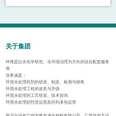
虹检测有限公司，建成厂房总面积达20余万平方米，成
为具有一定规模的集团公司。专业领域覆盖纺织化学与
染整工程、热动工程、仪器仪表工程、自动控制、环境
工程、新能源开发与应用、生物质能、工业节能、化工
热能及太阳能等方面。
关于集团
环维是以水化学研究、水环境治理为方向的综合配套服务
商
业务涵盖：
环境水处理药剂的研发、制造、检测与销售
环境水处理工程的改造与升级
环境水处理的工艺研发、技术咨询
环境水处理的托管运营及药剂承包运营
旗下企业有广州市豫泉净水材料有限公司、广西环淼实业