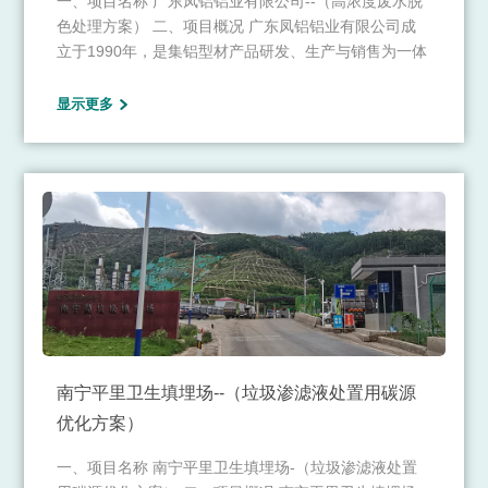
一、项目名称 广东凤铝铝业有限公司--（高浓度废水脱
色处理方案） 二、项目概况 广东凤铝铝业有限公司成
立于1990年，是集铝型材产品研发、生产与销售为一体
的综合型大型企业，是中国铝型材行业领军企业。公司
主要研发与生产建筑铝型材、工业铝材、高端系统门
显示更多
窗、高端装饰材及航空航天、军工类等特种铝合金产
品，曾荣获“中国航天专用铝材”、国家“制造业单项冠军
示范企业”、“国家级企业技术中心”、“国家认可实验
室”、“国家高新技术企业”、“有色金属产品实物质量金杯
奖”等荣誉。
南宁平里卫生填埋场--（垃圾渗滤液处置用碳源
优化方案）
一、项目名称 南宁平里卫生填埋场-（垃圾渗滤液处置