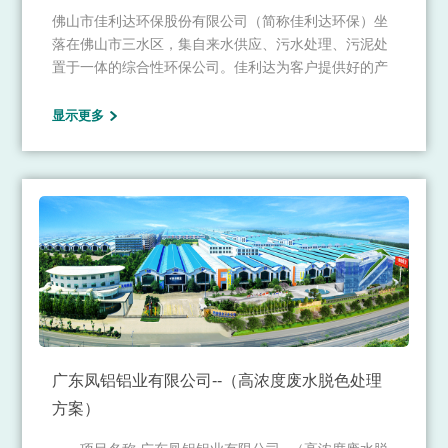
佛山市佳利达环保股份有限公司（简称佳利达环保）坐
落在佛山市三水区，集自来水供应、污水处理、污泥处
置于一体的综合性环保公司。佳利达为客户提供好的产
品和技术支持、健全的售后服务，主要经营梳织布等高
档织物面料的织染及后整理加工，蒸汽生产、供应、销
显示更多
售；服装生产、销售；热电厂发电、电力销售；物业管
理；环保技术研发及转让。
广东凤铝铝业有限公司--（高浓度废水脱色处理
方案）