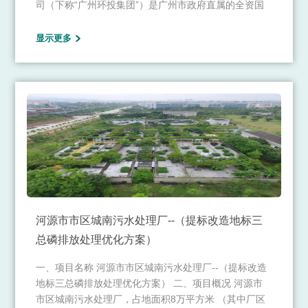
司（下称“广州环投集团”）是广州市政府直属的全资国
有企业致力于环保领域的综合性业务，构建了以清洁能
源生产、固废资源再生、智慧环卫服务、环保装备制
显示更多
造、环境治理服务为核心的五大业务板块。
河源市市区城南污水处理厂--（提标改造地标三
总磷排放处理优化方案）
​一、项目名称 河源市市区城南污水处理厂--（提标改造
地标三总磷排放处理优化方案） 二、项目概况 河源市
市区城南污水处理厂，占地面积8万平方米 （其中厂区