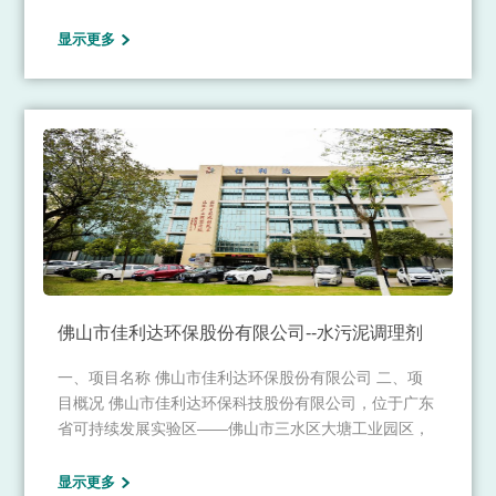
占地5万平方米，湿地公园占地3万平方米）。工程总规
模为5万吨/日，分两期建设。目前城南污水处理厂日均
显示更多
处理量达3万吨，年总处理污水量为665.74万吨。该项
目采用先进的污水处理设备，厂区主体工艺采用
A2/O+人工湿地处理工艺。污水经处理后出水水质标准
达地表水环境质量标准三类排放，总磷出水指标
≤0.2mg/L。 是目前全国污水处理厂排放最高标准。
佛山市佳利达环保股份有限公司--水污泥调理剂
一、项目名称 佛山市佳利达环保股份有限公司 二、项
目概况 佛山市佳利达环保科技股份有限公司，位于广东
省可持续发展实验区——佛山市三水区大塘工业园区，
公司注册资本1.6亿元，固定资产投资超10亿元，公司
下设纺织分厂、热电分厂、自来水厂、污水处理厂和天
显示更多