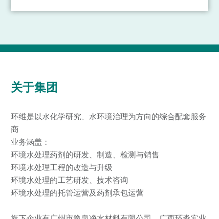
纸、热电、环保于一体的大型国有骨干企业。广纸集团
辖下有广州造纸股份有限公司、广州越威纸业有限公
司。主产品有胶印新闻纸、涂布纸、白卡纸、普通白板
纸及双面灰板纸、试卷纸、环保书写纸、牛皮纸等。其
中，“金页牌”新闻纸是全国用户满意产品、广东省名牌
产品。
关于集团
环维是以水化学研究、水环境治理为方向的综合配套服务
商
业务涵盖：
环境水处理药剂的研发、制造、检测与销售
环境水处理工程的改造与升级
环境水处理的工艺研发、技术咨询
环境水处理的托管运营及药剂承包运营
旗下企业有广州市豫泉净水材料有限公司、广西环淼实业