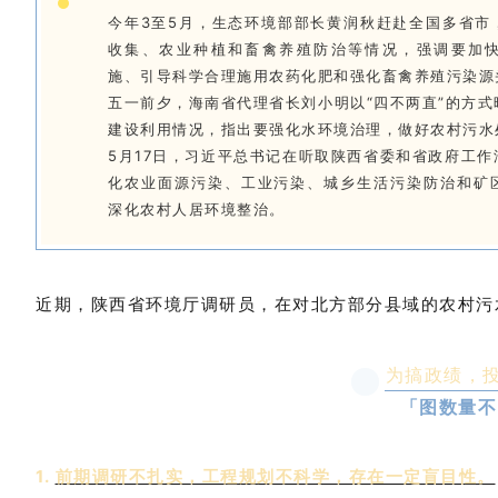
今年3至5月，生态环境部部长黄润秋赶赴全国多省市
收集、农业种植和畜禽养殖防治等情况，强调要加
施、引导科学合理施用农药化肥和强化畜禽养殖污染源
五一前夕，海南省代理省长刘小明以“四不两直”的方
建设利用情况，指出要强化水环境治理，做好农村污水
5月17日，习近平总书记在听取陕西省委和省政府工
化农业面源污染、工业污染、城乡生活污染防治和矿
深化农村人居环境整治。
近期，陕西省环境厅调研员，在对北方部分县域的农村污
为搞政绩，投
「图数量不
1.
前期调研不扎实，工程规划不科学，存在一定盲目性。