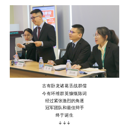
古有卧龙诸葛舌战群儒
今有环维群英慷慨陈词
经过紧张激烈的角逐
冠军团队和最佳辩手
终于诞生
↓↓↓