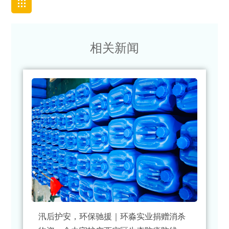
相关新闻
汛后护安，环保驰援｜环淼实业捐赠消杀